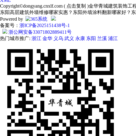
XML
Copyright©
dongyang.cnxlf.com
(
点击复制
)金华青城建筑装饰工
东阳高层建筑外墙维修哪家实惠？东阳外墙涂料翻新哪家好？东
Powered by
备案号：
浙ICP备2025151438号-1
浙公网安备33071802889411号
热门城市推广:
浙江
金华
义乌
武义
永康
东阳
兰溪
浦江