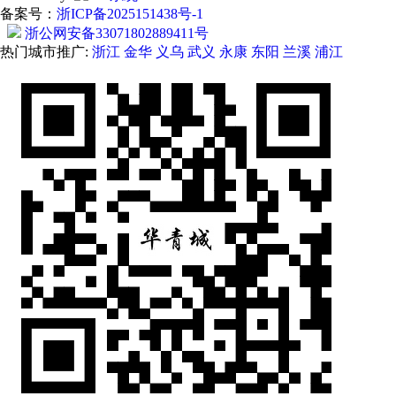
备案号：
浙ICP备2025151438号-1
浙公网安备33071802889411号
热门城市推广:
浙江
金华
义乌
武义
永康
东阳
兰溪
浦江