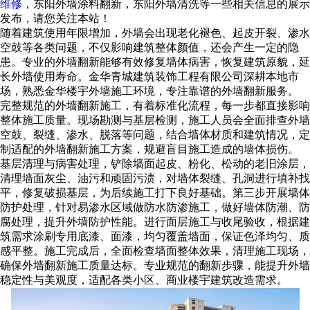
维修
，东阳外墙涂料翻新，东阳外墙清洗等一些相关信息的展示
发布，请您关注本站！
随着建筑使用年限增加，外墙会出现老化褪色、起皮开裂、渗水
空鼓等各类问题，不仅影响建筑整体颜值，还会产生一定的隐
患。专业的外墙翻新能够有效修复墙体病害，恢复建筑原貌，延
长外墙使用寿命。金华青城建筑装饰工程有限公司深耕本地市
场，熟悉金华楼宇外墙施工环境，专注靠谱的外墙翻新服务。
完整规范的外墙翻新施工，有着标准化流程，每一步都直接影响
整体施工质量。现场勘测与基层检测，施工人员会全面排查外墙
空鼓、裂缝、渗水、脱落等问题，结合墙体材质和建筑情况，定
制适配的外墙翻新施工方案，规避盲目施工造成的墙体损伤。
基层清理与病害处理，铲除墙面起皮、粉化、松动的老旧涂层，
清理墙面灰尘、油污和顽固污渍，对墙体裂缝、孔洞进行填补找
平，修复破损基层，为后续施工打下良好基础。第三步开展墙体
防护处理，针对易渗水区域做防水防渗施工，做好墙体防潮、防
腐处理，提升外墙防护性能。进行面层施工与收尾验收，根据建
筑需求涂刷专用底漆、面漆，均匀覆盖墙面，保证色泽均匀、质
感平整。施工完成后，全面检查墙面整体效果，清理施工现场，
确保外墙翻新施工质量达标。专业规范的翻新步骤，能提升外墙
稳定性与美观度，适配各类小区、商业楼宇建筑改造需求。