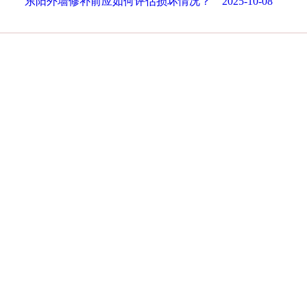
东阳外墙修补前应如何评估损坏情况？ 2025-10-08