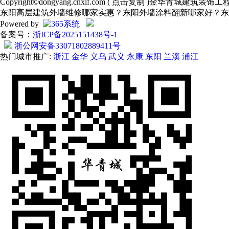
Copyright©
dongyang.cnxlf.com
(
点击复制
)金华青城建筑装饰工
东阳高层建筑外墙维修哪家实惠？东阳外墙涂料翻新哪家好？东
Powered by
备案号：
浙ICP备2025151438号-1
浙公网安备33071802889411号
热门城市推广:
浙江
金华
义乌
武义
永康
东阳
兰溪
浦江