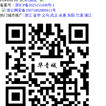
Powered by
备案号：
浙ICP备2025151438号-1
浙公网安备33071802889411号
热门城市推广:
浙江
金华
义乌
武义
永康
东阳
兰溪
浦江