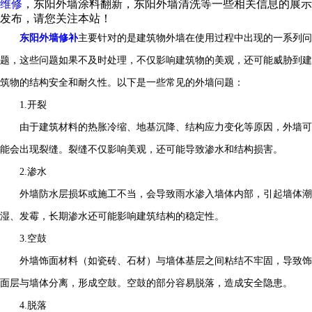
维修
，东阳外墙涂料翻新，东阳外墙清洗等一些相关信息的展示
发布，请您关注本站！
东阳外墙修补
主要针对的是建筑物外墙在使用过程中出现的一系列问
题，这些问题如果不及时处理，不仅影响建筑物的美观，还可能威胁到建
筑物的结构安全和耐久性。以下是一些常见的外墙问题：
1.开裂
由于建筑材料的热胀冷缩、地基沉降、结构应力变化等原因，外墙可
能会出现裂缝。裂缝不仅影响美观，还可能导致渗水和结构损害。
2.渗水
外墙防水层损坏或施工不当，会导致雨水渗入墙体内部，引起墙体潮
湿、发霉，长期渗水还可能影响建筑结构的稳定性。
3.空鼓
外墙饰面材料（如瓷砖、石材）与墙体基层之间粘结不牢固，导致饰
面层与墙体分离，形成空鼓。空鼓的部分容易脱落，造成安全隐患。
4.脱落