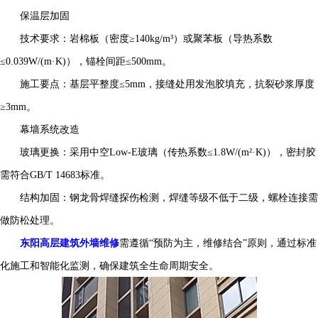
保温层加固
技术要求：岩棉板（密度≥140kg/m³）或聚苯板（导热系数
≤0.039W/(m·K)），锚栓间距≤500mm。
施工要点：基层平整度≤5mm，接缝处用发泡胶填充，抗裂砂浆厚度
≥3mm。
幕墙系统改造
玻璃更换：采用中空Low-E玻璃（传热系数≤1.8W/(m²·K)），密封胶
需符合GB/T 14683标准。
结构加固：钢龙骨焊缝探伤检测，焊缝等级不低于二级，螺栓连接需
做防松处理。
东阳高层建筑外墙维修
需遵循“预防为主，维修结合”原则，通过标准
化施工和智能化监测，确保建筑全生命周期安全。