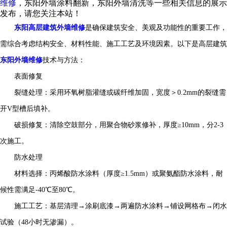
维修
，东阳外墙涂料翻新，东阳外墙清洗等一些相关信息的展示
发布，请您关注本站！
东阳高层建筑外墙维修
是确保建筑安全、美观及功能性的重要工作，
需综合考虑结构安全、材料性能、施工工艺及环境因素。以下是高层建筑
东阳外墙维修
技术与方法：
表面修复
裂缝处理：采用环氧树脂灌缝或碳纤维加固，宽度＞0.2mm的裂缝需
开V型槽后填补。
破损修复：清除空鼓部分，用聚合物砂浆修补，厚度≥10mm，分2-3
次施工。
防水处理
材料选择：丙烯酸防水涂料（厚度≥1.5mm）或聚氨酯防水涂料，耐
候性需满足-40℃至80℃。
施工工艺：基层清理→涂刷底漆→两遍防水涂料→铺设网格布→闭水
试验（48小时无渗漏）。